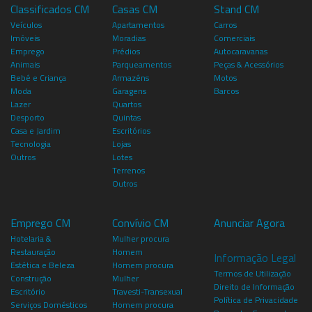
Classificados CM
Casas CM
Stand CM
Veículos
Apartamentos
Carros
Imóveis
Moradias
Comerciais
Emprego
Prédios
Autocaravanas
Animais
Parqueamentos
Peças & Acessórios
Bebé e Criança
Armazéns
Motos
Moda
Garagens
Barcos
Lazer
Quartos
Desporto
Quintas
Casa e Jardim
Escritórios
Tecnologia
Lojas
Outros
Lotes
Terrenos
Outros
Emprego CM
Convívio CM
Anunciar Agora
Hotelaria &
Mulher procura
Restauração
Homem
Informação Legal
Estética e Beleza
Homem procura
Termos de Utilização
Construção
Mulher
Direito de Informação
Escritório
Travesti-Transexual
Política de Privacidade
Serviços Domésticos
Homem procura