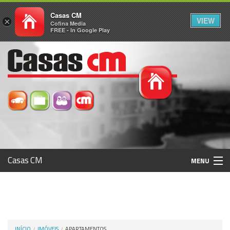
Casas CM
VIEW
×
Cofina Media
FREE - In Google Play
Casas CM
MENU
Histórico
Registo / Login
INÍCIO
IMÓVEIS
APARTAMENTOS