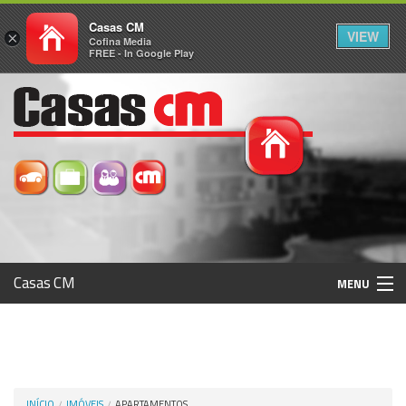
Casas CM
VIEW
×
Cofina Media
FREE - In Google Play
Casas CM
MENU
Histórico
Registo / Login
INÍCIO
IMÓVEIS
APARTAMENTOS