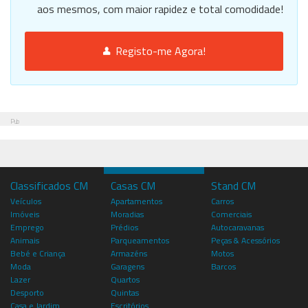
aos mesmos, com maior rapidez e total comodidade!
Registo-me Agora!
Pub
Classificados CM
Casas CM
Stand CM
Veículos
Apartamentos
Carros
Imóveis
Moradias
Comerciais
Emprego
Prédios
Autocaravanas
Animais
Parqueamentos
Peças & Acessórios
Bebé e Criança
Armazéns
Motos
Moda
Garagens
Barcos
Lazer
Quartos
Desporto
Quintas
Casa e Jardim
Escritórios