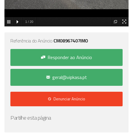
1
/
20
Referência do Anúncio
CM08967407IMO
Responder ao Anúncio
geral@vipkasa.pt
Denunciar Anúncio
Partilhe esta página