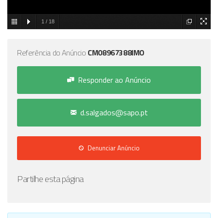
1
/
18
Referência do Anúncio
CM08967388IMO
Responder ao Anúncio
d.salgados@sapo.pt
Denunciar Anúncio
Partilhe esta página