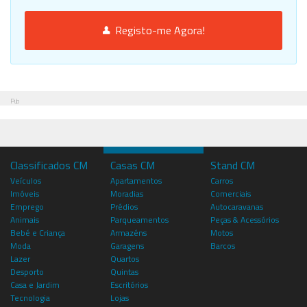
Registo-me Agora!
Pub
Classificados CM
Casas CM
Stand CM
Veículos
Apartamentos
Carros
Imóveis
Moradias
Comerciais
Emprego
Prédios
Autocaravanas
Animais
Parqueamentos
Peças & Acessórios
Bebé e Criança
Armazéns
Motos
Moda
Garagens
Barcos
Lazer
Quartos
Desporto
Quintas
Casa e Jardim
Escritórios
Tecnologia
Lojas