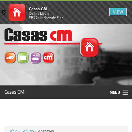
Casas CM
VIEW
×
Cofina Media
FREE - In Google Play
Casas CM
MENU
Histórico
Registo / Login
INÍCIO
IMÓVEIS
MORADIAS