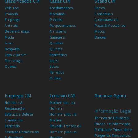
Classificados CM
Casas CM
Stand CM
Veículos
Apartamentos
Carros
Imóveis
Moradias
Comerciais
Emprego
Prédios
Autocaravanas
Animais
Parqueamentos
Peças & Acessórios
Bebé e Criança
Armazéns
Motos
Moda
Garagens
Barcos
Lazer
Quartos
Desporto
Quintas
Casa e Jardim
Escritórios
Tecnologia
Lojas
Outros
Lotes
Terrenos
Outros
Emprego CM
Convívio CM
Anunciar Agora
Hotelaria &
Mulher procura
Restauração
Homem
Informação Legal
Estética e Beleza
Homem procura
Termos de Utilização
Construção
Mulher
Direito de Informação
Escritório
Travesti-Transexual
Política de Privacidade
Serviços Domésticos
Homem procura
Perguntas Frequentes
Automóvel
Homem