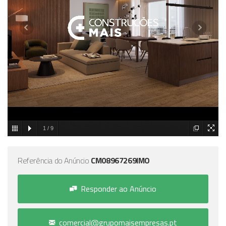
1
/
9
Referência do Anúncio
CM08967269IMO
Responder ao Anúncio
comercial@grupomaisempresas.pt