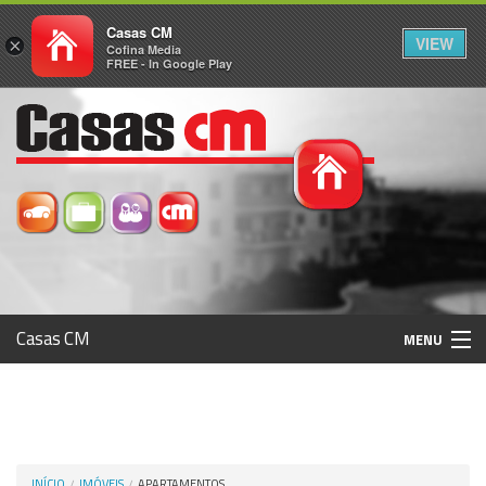
Casas CM
VIEW
×
Cofina Media
FREE - In Google Play
Casas CM
MENU
Histórico
Registo / Login
INÍCIO
IMÓVEIS
APARTAMENTOS