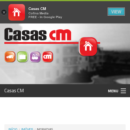
Casas CM
VIEW
×
Cofina Media
FREE - In Google Play
Casas CM
MENU
Histórico
Registo / Login
INÍCIO
IMÓVEIS
MORADIAS