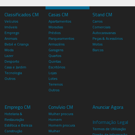
Classificados CM
Casas CM
Stand CM
Veículos
Apartamentos
Carros
Imóveis
Moradias
Comerciais
Emprego
Prédios
Autocaravanas
Animais
Parqueamentos
Peças & Acessórios
Bebé e Criança
Armazéns
Motos
Moda
Garagens
Barcos
Lazer
Quartos
Desporto
Quintas
Casa e Jardim
Escritórios
Tecnologia
Lojas
Outros
Lotes
Terrenos
Outros
Emprego CM
Convívio CM
Anunciar Agora
Hotelaria &
Mulher procura
Restauração
Homem
Informação Legal
Estética e Beleza
Homem procura
Termos de Utilização
Construção
Mulher
Direito de Informação