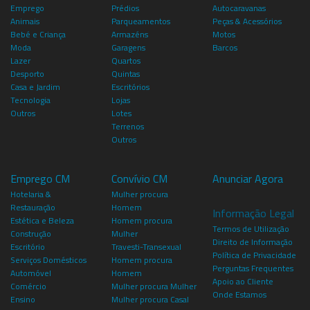
Emprego
Prédios
Autocaravanas
Animais
Parqueamentos
Peças & Acessórios
Bebé e Criança
Armazéns
Motos
Moda
Garagens
Barcos
Lazer
Quartos
Desporto
Quintas
Casa e Jardim
Escritórios
Tecnologia
Lojas
Outros
Lotes
Terrenos
Outros
Emprego CM
Convívio CM
Anunciar Agora
Hotelaria &
Mulher procura
Restauração
Homem
Informação Legal
Estética e Beleza
Homem procura
Termos de Utilização
Construção
Mulher
Direito de Informação
Escritório
Travesti-Transexual
Política de Privacidade
Serviços Domésticos
Homem procura
Perguntas Frequentes
Automóvel
Homem
Apoio ao Cliente
Comércio
Mulher procura Mulher
Onde Estamos
Ensino
Mulher procura Casal