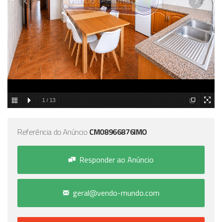
1
/
13
Referência do Anúncio
CM08966876IMO
Responder ao Anúncio
geral@vendo-mundo.com