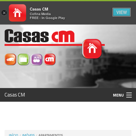
Casas CM
VIEW
×
Cofina Media
FREE - In Google Play
Casas CM
MENU
Histórico
Registo / Login
INÍCIO
IMÓVEIS
APARTAMENTOS