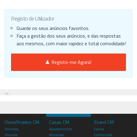
Registo de Utilizador
Guarde os seus anúncios favoritos.
Faça a gestão dos seus anúncios, e das respostas
aos mesmos, com maior rapidez e total comodidade!
Registo-me Agora!
Pub
Classificados CM
Casas CM
Stand CM
Veículos
Apartamentos
Carros
Imóveis
Moradias
Comerciais