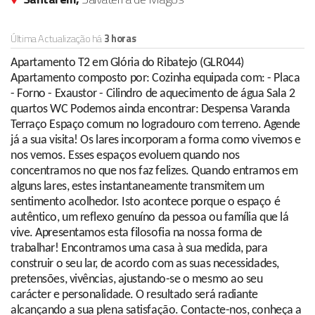
Última Actualização há
3 horas
Apartamento T2 em Glória do Ribatejo (GLR044)
Apartamento composto por: Cozinha equipada com: - Placa
- Forno - Exaustor - Cilindro de aquecimento de água Sala 2
quartos WC Podemos ainda encontrar: Despensa Varanda
Terraço Espaço comum no logradouro com terreno. Agende
já a sua visita! Os lares incorporam a forma como vivemos e
nos vemos. Esses espaços evoluem quando nos
concentramos no que nos faz felizes. Quando entramos em
alguns lares, estes instantaneamente transmitem um
sentimento acolhedor. Isto acontece porque o espaço é
autêntico, um reflexo genuíno da pessoa ou família que lá
vive. Apresentamos esta filosofia na nossa forma de
trabalhar! Encontramos uma casa à sua medida, para
construir o seu lar, de acordo com as suas necessidades,
pretensões, vivências, ajustando-se o mesmo ao seu
carácter e personalidade. O resultado será radiante
alcançando a sua plena satisfação. Contacte-nos, conheça a