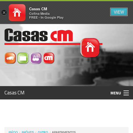
Casas CM
VIEW
×
Cofina Media
FREE - In Google Play
Casas CM
MENU
Histórico
Registo / Login
INÍCIO
IMÓVEIS
OUTRO
APARTAMENTOS