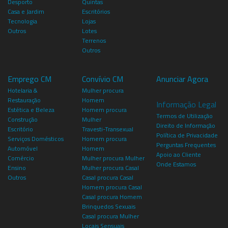
Desporto
Quintas
Casa e Jardim
Escritórios
Tecnologia
Lojas
Outros
Lotes
Terrenos
Outros
Emprego CM
Convívio CM
Anunciar Agora
Hotelaria &
Mulher procura
Restauração
Homem
Informação Legal
Estética e Beleza
Homem procura
Termos de Utilização
Construção
Mulher
Direito de Informação
Escritório
Travesti-Transexual
Política de Privacidade
Serviços Domésticos
Homem procura
Perguntas Frequentes
Automóvel
Homem
Apoio ao Cliente
Comércio
Mulher procura Mulher
Onde Estamos
Ensino
Mulher procura Casal
Outros
Casal procura Casal
Homem procura Casal
Casal procura Homem
Brinquedos Sexuais
Casal procura Mulher
Locais Sensuais