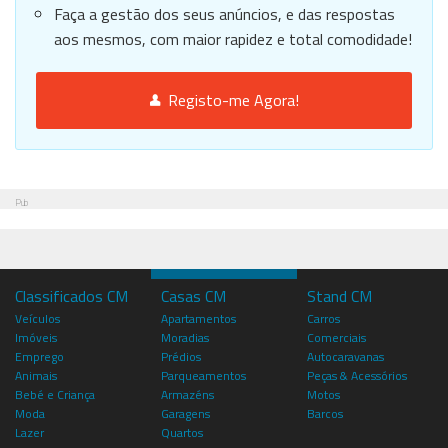
Faça a gestão dos seus anúncios, e das respostas
aos mesmos, com maior rapidez e total comodidade!
Registo-me Agora!
Pub
Classificados CM
Casas CM
Stand CM
Veículos
Apartamentos
Carros
Imóveis
Moradias
Comerciais
Emprego
Prédios
Autocaravanas
Animais
Parqueamentos
Peças & Acessórios
Bebé e Criança
Armazéns
Motos
Moda
Garagens
Barcos
Lazer
Quartos