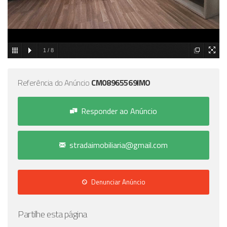
1
/
8
Referência do Anúncio
CM08965569IMO
Responder ao Anúncio
stradaimobiliaria@gmail.com
Denunciar Anúncio
Partilhe esta página