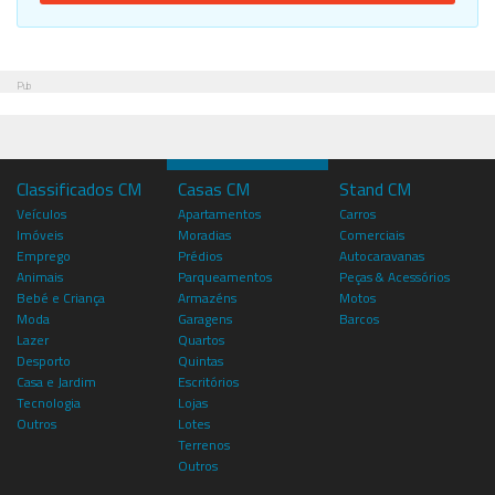
Pub
Classificados CM
Casas CM
Stand CM
Veículos
Apartamentos
Carros
Imóveis
Moradias
Comerciais
Emprego
Prédios
Autocaravanas
Animais
Parqueamentos
Peças & Acessórios
Bebé e Criança
Armazéns
Motos
Moda
Garagens
Barcos
Lazer
Quartos
Desporto
Quintas
Casa e Jardim
Escritórios
Tecnologia
Lojas
Outros
Lotes
Terrenos
Outros