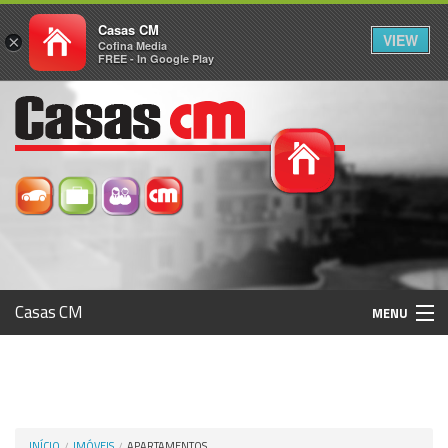
Casas CM
VIEW
×
Cofina Media
FREE - In Google Play
Casas CM
MENU
Histórico
Registo / Login
INÍCIO
IMÓVEIS
APARTAMENTOS