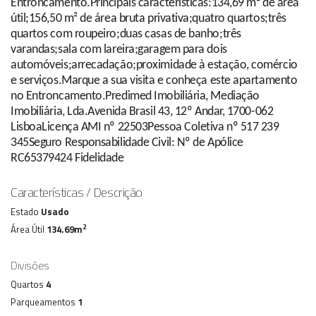
Entroncamento.Principais características:134,69 m² de área
útil;156,50 m² de área bruta privativa;quatro quartos;três
quartos com roupeiro;duas casas de banho;três
varandas;sala com lareira;garagem para dois
automóveis;arrecadação;proximidade à estação, comércio
e serviços.Marque a sua visita e conheça este apartamento
no Entroncamento.Predimed Imobiliária, Mediação
Imobiliária, Lda.Avenida Brasil 43, 12º Andar, 1700-062
LisboaLicença AMI nº 22503Pessoa Coletiva nº 517 239
345Seguro Responsabilidade Civil: Nº de Apólice
RC65379424 Fidelidade
Características / Descrição
Estado
Usado
2
Área Útil
134.69m
Divisões
Quartos
4
Parqueamentos
1