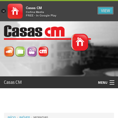
Casas CM
VIEW
×
Cofina Media
FREE - In Google Play
Casas CM
MENU
Histórico
Registo / Login
INÍCIO
IMÓVEIS
MORADIAS