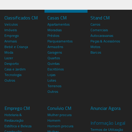
Classificados CM
Casas CM
Stand CM
Veículos
Apartamentos
Carros
Imóveis
Moradias
Comerciais
Emprego
Prédios
Autocaravanas
Animais
Parqueamentos
Peças & Acessórios
Bebé e Criança
Armazéns
Motos
Moda
Garagens
Barcos
Lazer
Quartos
Desporto
Quintas
Casa e Jardim
Escritórios
Tecnologia
Lojas
Outros
Lotes
Terrenos
Outros
Emprego CM
Convívio CM
Anunciar Agora
Hotelaria &
Mulher procura
Restauração
Homem
Informação Legal
Estética e Beleza
Homem procura
Termos de Utilização
Construção
Mulher