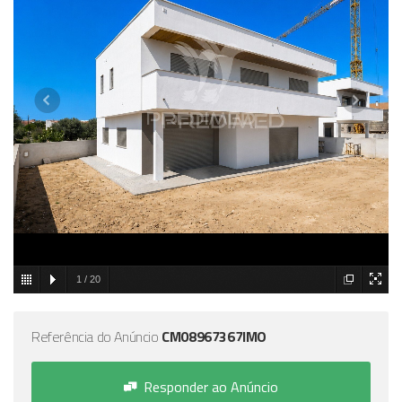
1
/
20
Referência do Anúncio
CM08967367IMO
Responder ao Anúncio