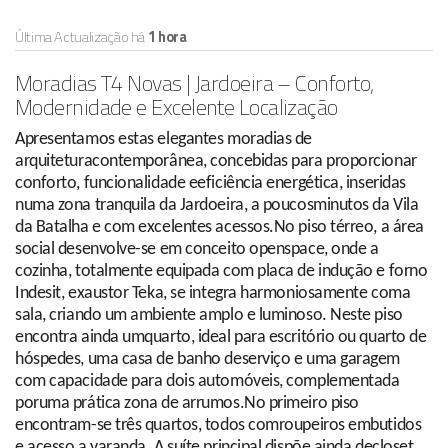
Última Actualização há
1 hora
Moradias T4 Novas | Jardoeira – Conforto,
Modernidade e Excelente Localização
Apresentamos estas elegantes moradias de
arquiteturacontemporânea, concebidas para proporcionar
conforto, funcionalidade eeficiência energética, inseridas
numa zona tranquila da Jardoeira, a poucosminutos da Vila
da Batalha e com excelentes acessos.No piso térreo, a área
social desenvolve-se em conceito openspace, onde a
cozinha, totalmente equipada com placa de indução e forno
Indesit, exaustor Teka, se integra harmoniosamente coma
sala, criando um ambiente amplo e luminoso. Neste piso
encontra ainda umquarto, ideal para escritório ou quarto de
hóspedes, uma casa de banho deserviço e uma garagem
com capacidade para dois automóveis, complementada
poruma prática zona de arrumos.No primeiro piso
encontram-se três quartos, todos comroupeiros embutidos
e acesso a varanda. A suíte principal dispõe ainda decloset