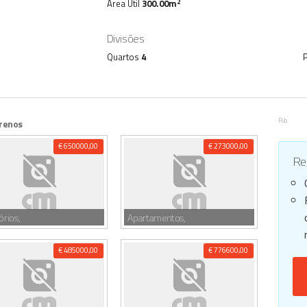
2
Área Útil
300.00m
Divisões
Quartos
4
Pub
renos
€ 650000,00
€ 273000,00
Reg
órios,
Apartamentos,
€ 485000,00
€ 776600,00