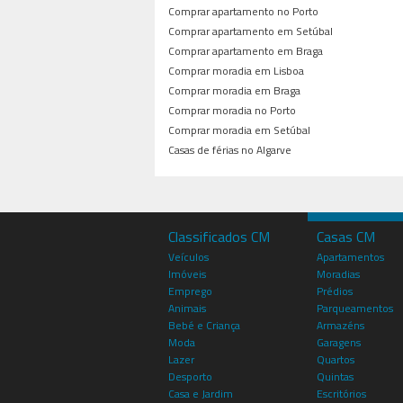
Comprar apartamento no Porto
Comprar apartamento em Setúbal
Comprar apartamento em Braga
Comprar moradia em Lisboa
Comprar moradia em Braga
Comprar moradia no Porto
Comprar moradia em Setúbal
Casas de férias no Algarve
Classificados CM
Casas CM
Veículos
Apartamentos
Imóveis
Moradias
Emprego
Prédios
Animais
Parqueamentos
Bebé e Criança
Armazéns
Moda
Garagens
Lazer
Quartos
Desporto
Quintas
Casa e Jardim
Escritórios