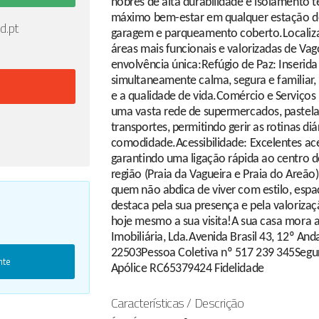
nobres de alta durabilidade e isolamento 
máximo bem-estar em qualquer estação d
d.pt
garagem e parqueamento coberto.Localiza
áreas mais funcionais e valorizadas de Va
envolvência única:Refúgio de Paz: Inserid
simultaneamente calma, segura e familiar, 
e a qualidade de vida.Comércio e Serviços 
uma vasta rede de supermercados, pastelari
transportes, permitindo gerir as rotinas diá
comodidade.Acessibilidade: Excelentes aces
garantindo uma ligação rápida ao centro de
região (Praia da Vagueira e Praia do Areão
quem não abdica de viver com estilo, espa
destaca pela sua presença e pela valoriza
hoje mesmo a sua visita!A sua casa mora 
Imobiliária, Lda.Avenida Brasil 43, 12º An
22503Pessoa Coletiva nº 517 239 345Segur
nte
Apólice RC65379424 Fidelidade
Características / Descrição