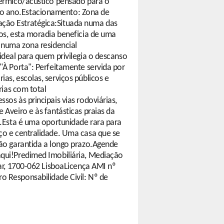
térmico/acústico pensado para o
o ano.Estacionamento: Zona de
ção Estratégica:Situada numa das
gos, esta moradia beneficia de uma
a numa zona residencial
ideal para quem privilegia o descanso
"À Porta": Perfeitamente servida por
as, escolas, serviços públicos e
rias com total
sos às principais vias rodoviárias,
 Aveiro e às fantásticas praias da
).Esta é uma oportunidade rara para
ço e centralidade. Uma casa que se
ção garantida a longo prazo.Agende
aqui!Predimed Imobiliária, Mediação
dar, 1700-062 LisboaLicença AMI nº
o Responsabilidade Civil: Nº de