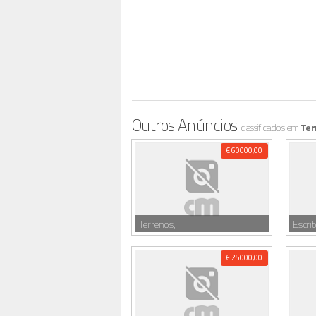
Outros Anúncios
classificados em
Ter
€ 60000,00
Terrenos,
Escrit
€ 25000,00