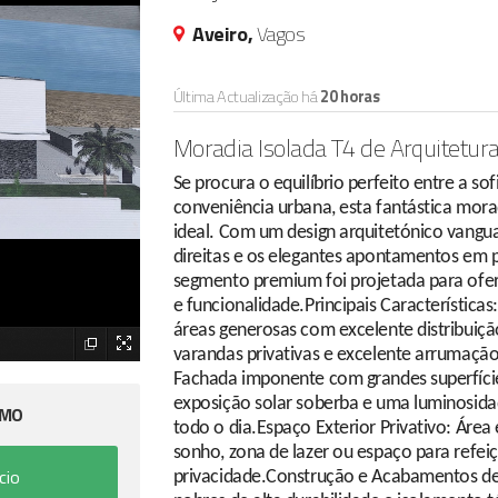
Aveiro,
Vagos
Última Actualização há
20 horas
Moradia Isolada T4 de Arquitet
Se procura o equilíbrio perfeito entre a so
conveniência urbana, esta fantástica mora
ideal. Com um design arquitetónico vangua
direitas e os elegantes apontamentos em p
segmento premium foi projetada para ofe
e funcionalidade.Principais Característica
áreas generosas com excelente distribuição
varandas privativas e excelente arrumaçã
Fachada imponente com grandes superfíci
exposição solar soberba e uma luminosida
IMO
todo o dia.Espaço Exterior Privativo: Área
sonho, zona de lazer ou espaço para refeiç
cio
privacidade.Construção e Acabamentos de E