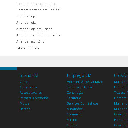
Comprar terreno no Porto
Comprar terreno em Setúbal
Comprar loja
Arrendar loja
Arrendar loja em Lisboa
Arrendar escritório em Lisboa
Arrendar escritório
Casas de férias
Stand CM
Emprego CM
Convív
Carros
Hotelaria & Restauração
Mulher 
Comerciais
Estética e Beleza
Homem p
Autocaravanas
Construção
Travesti-
Peças & Acessórios
Escritório
Homem 
Motos
Serviços Domésticos
Mulher p
Barcos
Automóvel
Mulher p
Comércio
Casal pro
Ensino
Homem p
Outros
Casal p