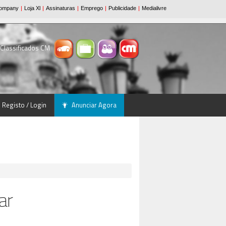
 Classificados CM
Registo / Login
Anunciar Agora
ar