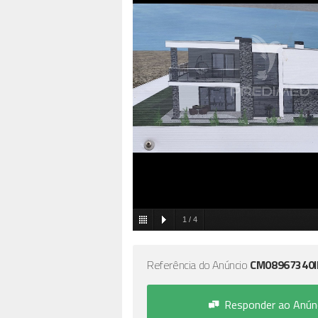
1
/
4
Referência do Anúncio
CM08967340
Responder ao Anún