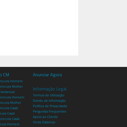
io CM
Anunciar Agora
procura Homem
rocura Mulher
Informação Legal
Transexual
Termos de Utilização
procura Homem
Direito de Informação
rocura Mulher
Política de Privacidade
rocura Casal
Perguntas Frequentes
cura Casal
Apoio ao Cliente
rocura Casal
Onde Estamos
rocura Homem