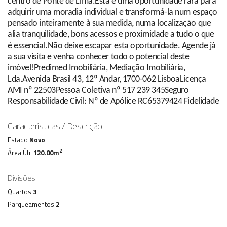
centro de Ponte de Lima.Esta é uma oportunidade rara para
adquirir uma moradia individual e transformá-la num espaço
pensado inteiramente à sua medida, numa localização que
alia tranquilidade, bons acessos e proximidade a tudo o que
é essencial.Não deixe escapar esta oportunidade. Agende já
a sua visita e venha conhecer todo o potencial deste
imóvel!Predimed Imobiliária, Mediação Imobiliária,
Lda.Avenida Brasil 43, 12º Andar, 1700-062 LisboaLicença
AMI nº 22503Pessoa Coletiva nº 517 239 345Seguro
Responsabilidade Civil: Nº de Apólice RC65379424 Fidelidade
Características / Descrição
Estado
Novo
2
Área Útil
120.00m
Divisões
Quartos
3
Parqueamentos
2