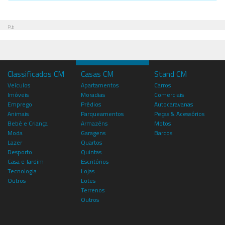
Pub
Classificados CM
Casas CM
Stand CM
Veículos
Apartamentos
Carros
Imóveis
Moradias
Comerciais
Emprego
Prédios
Autocaravanas
Animais
Parqueamentos
Peças & Acessórios
Bebé e Criança
Armazéns
Motos
Moda
Garagens
Barcos
Lazer
Quartos
Desporto
Quintas
Casa e Jardim
Escritórios
Tecnologia
Lojas
Outros
Lotes
Terrenos
Outros