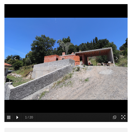
1
/
20