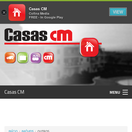
Casas CM
VIEW
×
Cofina Media
FREE - In Google Play
Casas CM
MENU
Histórico
Registo / Login
INÍCIO
IMÓVEIS
OUTROS