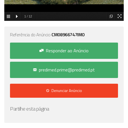
1
/
12
Referência do Anúncio
CM08966747IMO
Responder ao Anúncio
predimed.prime@predimed.pt
Denunciar Anúncio
Partilhe esta página