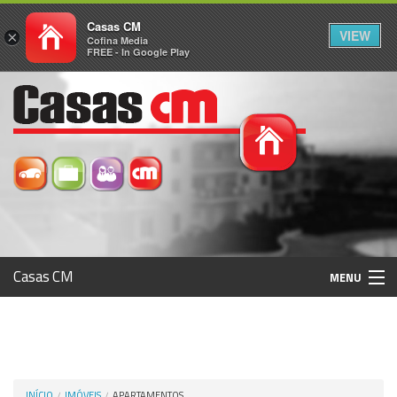
Casas CM
VIEW
×
Cofina Media
FREE - In Google Play
Casas CM
MENU
Histórico
Registo / Login
INÍCIO
IMÓVEIS
APARTAMENTOS