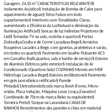
Garagem: 24,10 m² CARACTERISTICAS RELEVANTES§
Isolamento Acústico§ Instalação de Bomba de Calor para
aquecimento de águas§ Tetos Falsos em todo
oapartamento§ Interiores com Tonalidades Claras,
aumentando a Eficiência da LuzNatural e diminuição da
Iluminação Artificial§ Sancas de luz indiretae Projetores de
Led§ Tomadas TV na sala, cozinha e quartos§ Portas
DobradiçaOculta e de Correr Lacadasa Bege§ Armários
Roupeiros Lacados a Bege, com gavetas, prateleiras e varão,
em todos os quartos§ Pavimento em Soalho Flutuante AC5
em Carvalho (halls,quartos, sala e banho de serviço)§ Estores
de Alumínio Elétricos pelo exterior§ Instalação de Ar
Condicionado (Quartose Sala) COZINHA§ Moveis em MDF
Hidrofogo Lacadoa Bege§ Balcões emSilestone§ Pavimento
em grés porcelânico retificado§ Parede
Pintada§ Eletrodomésticoda marca Bosh (Forno, Micro-
ondas, Placa Indução, Máquina Lavar Louça,Exaustor)
Combinado de 70cm da marca Beko ou equivalente§
Torneira Preta§ Tanque na Lavandaria CASAS DE
BANHO§ Revestimentos das paredes e chão em material