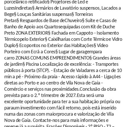
porcelânico retificado§ Projetores de Led e
LuzesIndiretas§ Armários de Lavatório suspensos, Lacados a
Bege§ Louças Sanitárias suspensas§ Torneiras
Pretas§ Resguardos de Base deChuveiro§ Suite e Casas de
Banho de Apoio aos Quartosequipadas com Kit de Duche
Preto ZONA EXTERIOR§ Fachada em Cappoto - Isolamento
Térmicopelo Exterior§ Caixilharias com Corte Térmicoe Vidro
Duplo§ Ecopontos no Exterior das Habitações§ Vídeo
Porteiro com Ecrã a Cores§ Lugar de garagempara
carro ZONAS COMUNS EMPREENDIMENTO§ Grandes áreas
de jardim§ Piscina Localização de excelência: - Transportes
públicos à porta (STCP). - Estação de Valadares a cerca de 10
min a pé - Próximo da praia - Acesso rápido à A44 - Ligações
diretas ao Porto e ao centro de Vila Nova de Gaia -
Comércio e serviços nas proximidades.Conclusão da obra
prevista para o 2.º trimestre de 2027.Esta será uma
excelente oportunidade para ter a sua habitação própria ou
paraum investimento com fácil retorno, pois está inserido
numa das zonas com maiorprocura e valorização de Vila
Nova de Gaia. Contacte-nos para mais informações e
reserve já a suavisita. Frações Disponíveis · 2º PISO - T2 –