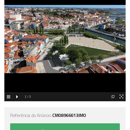
1
/
3
Referência do Anúncio
CM08966613IMO