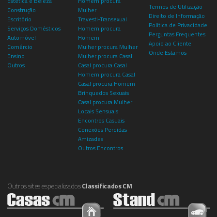
Estética e Beleza
Homem procura
Termos de Utilização
Construção
Mulher
Direito de Informação
Escritório
Travesti-Transexual
Política de Privacidade
Serviços Domésticos
Homem procura
Perguntas Frequentes
Automóvel
Homem
Apoio ao Cliente
Comércio
Mulher procura Mulher
Onde Estamos
Ensino
Mulher procura Casal
Outros
Casal procura Casal
Homem procura Casal
Casal procura Homem
Brinquedos Sexuais
Casal procura Mulher
Locais Sensuais
Encontros Casuais
Conexões Perdidas
Amizades
Outros Encontros
Outros sites especializados
Classificados CM