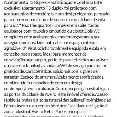
Apartamento T3 Duplex – Sofisticação e Conforto Este
exclusivo apartamento T3 duplex foi projetado com
acabamentos de excelência e um design elegante, pensado
para oferecer o máximo de conforto e qualidade de vida
para si.1º PisoTrês quartos , um deles em suíte, todos
equipados com roupeiro embutido ou closet;Dois WC
completos com acabamentos modernos;Varanda que
assegura luminosidade natural e um espaço exterior
agradável.2º PisoCozinha totalmente equipada e sala em
conceito open space, ideal para momentos de
convívio;Terraço amplo, perfeito para refeições ao ar livre
ou lazer em família;Lavandaria;WC de serviço para maior
praticidade.Características adicionaisDois lugares de
garagem;Espaço de arrumos;Acabamentos sofisticados,
combinando funcionalidade com um design
contemporâneo.LocalizaçãoCom uma posição estratégica
às portas da cidade de Aveiro, este imóvel oferece:Acesso
rápido às praias e à zona natural das Salinas;Proximidade ao
Fórum Aveiro e ao centro histórico;Facilidade de ligação à
zona industrial, Aveiro Retail Park e principais