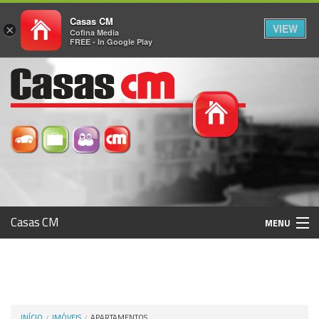
Casas CM
VIEW
×
Cofina Media
FREE - In Google Play
Casas CM
MENU
Histórico
Registo / Login
INÍCIO
IMÓVEIS
APARTAMENTOS