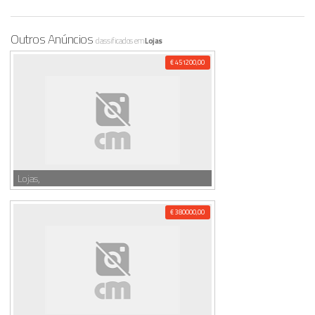
Outros Anúncios
classificados em
Lojas
€ 451200,00
Lojas,
€ 380000,00