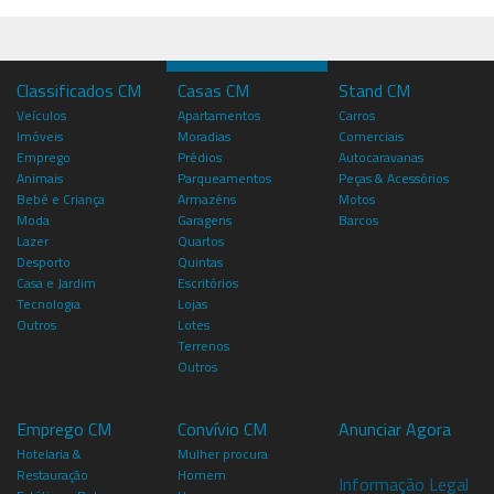
Classificados CM
Casas CM
Stand CM
Veículos
Apartamentos
Carros
Imóveis
Moradias
Comerciais
Emprego
Prédios
Autocaravanas
Animais
Parqueamentos
Peças & Acessórios
Bebé e Criança
Armazéns
Motos
Moda
Garagens
Barcos
Lazer
Quartos
Desporto
Quintas
Casa e Jardim
Escritórios
Tecnologia
Lojas
Outros
Lotes
Terrenos
Outros
Emprego CM
Convívio CM
Anunciar Agora
Hotelaria &
Mulher procura
Restauração
Homem
Informação Legal