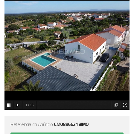
1
/
16
Referência do Anúncio
CM08966218IMO