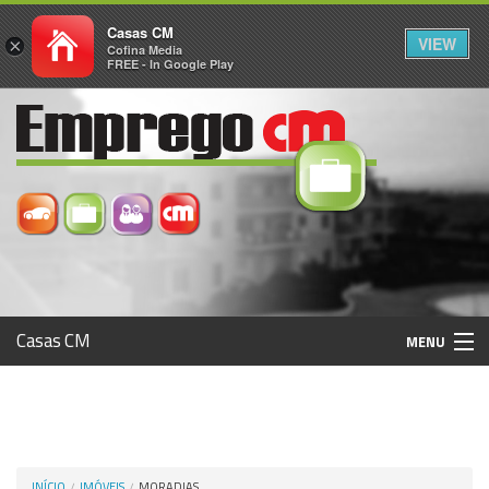
Casas CM
VIEW
×
Cofina Media
FREE - In Google Play
Casas CM
MENU
Histórico
Registo / Login
INÍCIO
IMÓVEIS
MORADIAS