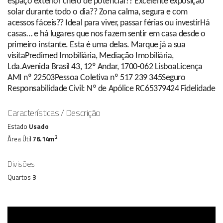
espaço exterior cheio de potencial?? Excelente exposição
solar durante todo o dia?? Zona calma, segura e com
acessos fáceis?? Ideal para viver, passar férias ou investirHá
casas… e há lugares que nos fazem sentir em casa desde o
primeiro instante. Esta é uma delas. Marque já a sua
visitaPredimed Imobiliária, Mediação Imobiliária,
Lda.Avenida Brasil 43, 12º Andar, 1700-062 LisboaLicença
AMI nº 22503Pessoa Coletiva nº 517 239 345Seguro
Responsabilidade Civil: Nº de Apólice RC65379424 Fidelidade
Características / Descrição
Estado
Usado
2
Área Útil
76.14m
Divisões
Quartos
3