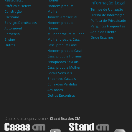
Restauração
Homem
Informação Legal
Estética e Beleza
Homem procura
Termos de Utilização
Construção
Mulher
Direito de Informação
Escritório
Travesti-Transexual
Política de Privacidade
Serviços Domésticos
Homem procura
Perguntas Frequentes
Automóvel
Homem
Apoio ao Cliente
Comércio
Mulher procura Mulher
Onde Estamos
Ensino
Mulher procura Casal
Outros
Casal procura Casal
Homem procura Casal
Casal procura Homem
Brinquedos Sexuais
Casal procura Mulher
Locais Sensuais
Encontros Casuais
Conexões Perdidas
Amizades
Outros Encontros
Outros sites especializados
Classificados CM