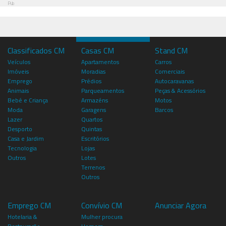
Pub
Classificados CM
Casas CM
Stand CM
Veículos
Apartamentos
Carros
Imóveis
Moradias
Comerciais
Emprego
Prédios
Autocaravanas
Animais
Parqueamentos
Peças & Acessórios
Bebé e Criança
Armazéns
Motos
Moda
Garagens
Barcos
Lazer
Quartos
Desporto
Quintas
Casa e Jardim
Escritórios
Tecnologia
Lojas
Outros
Lotes
Terrenos
Outros
Emprego CM
Convívio CM
Anunciar Agora
Hotelaria &
Mulher procura