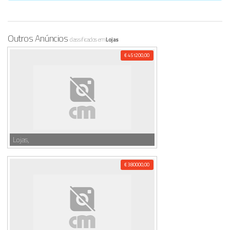
Outros Anúncios
classificados em
Lojas
€ 451200,00
Lojas,
€ 380000,00