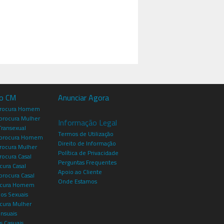
io CM
Anunciar Agora
procura Homem
rocura Mulher
Informação Legal
Transexual
Termos de Utilização
procura Homem
Direito de Informação
rocura Mulher
Política de Privacidade
rocura Casal
Perguntas Frequentes
cura Casal
Apoio ao Cliente
rocura Casal
Onde Estamos
rocura Homem
os Sexuais
ocura Mulher
ensuais
s Casuais