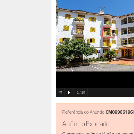
1
/
20
Referência do Anúncio
CM08966186
Anúncio Expirado
O presente anúncio já não se encont