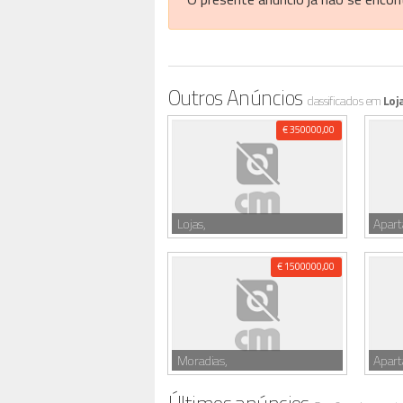
Outros Anúncios
classificados em
Loj
€ 350000,00
Lojas,
Apar
€ 1500000,00
Moradias,
Apar