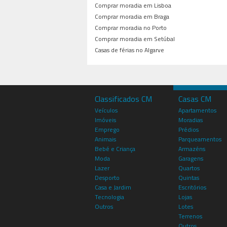
Comprar moradia em Lisboa
Comprar moradia em Braga
Comprar moradia no Porto
Comprar moradia em Setúbal
Casas de férias no Algarve
Classificados CM
Casas CM
Veículos
Apartamentos
Imóveis
Moradias
Emprego
Prédios
Animais
Parqueamentos
Bebé e Criança
Armazéns
Moda
Garagens
Lazer
Quartos
Desporto
Quintas
Casa e Jardim
Escritórios
Tecnologia
Lojas
Outros
Lotes
Terrenos
Outros