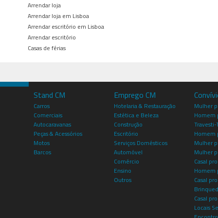
Arrendar loja
Arrendar loja em Lisboa
Arrendar escritório em Lisboa
Arrendar escritório
Casas de férias
Stand CM
Emprego CM
Convív
Carros
Hotelaria & Restauração
Mulher 
Comerciais
Estética e Beleza
Homem p
Autocaravanas
Construção
Travesti-
Peças & Acessórios
Escritório
Homem 
Motos
Serviços Domésticos
Mulher p
Barcos
Automóvel
Mulher p
Comércio
Casal pro
Ensino
Homem p
Outros
Casal p
Brinqued
Casal pr
Locais S
Encontro