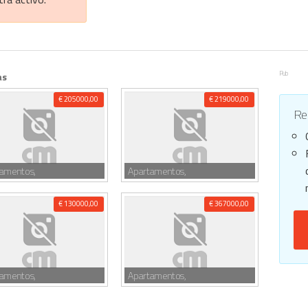
Pub
as
€ 205000,00
€ 219000,00
Reg
tamentos,
Apartamentos,
€ 130000,00
€ 367000,00
tamentos,
Apartamentos,