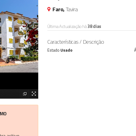
Faro,
Tavira
Última Actualização há
38 dias
Características / Descrição
Estado
Usado
Á
IMO
ra activo.