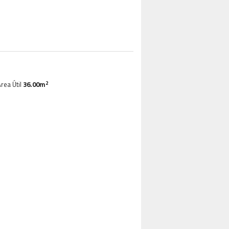
2
rea Útil
36.00m