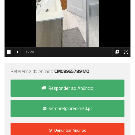
1
/
20
Referência do Anúncio
CM08965789IMO
Responder ao Anúncio
sempre@predimed.pt
Denunciar Anúncio