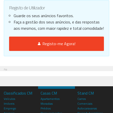
Registo de Utilizador
Guarde os seus anúncios favoritos.
Faça a gestão dos seus anúncios, e das respostas
aos mesmos, com maior rapidez e total comodidade!
Registo-me Agora!
Pub
Classificados CM
Casas CM
Stand CM
Veículos
Apartamentos
Carros
Imóveis
Moradias
Comerciais
Emprego
Prédios
Autocaravanas