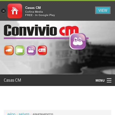
Casas CM
VIEW
×
Cofina Media
FREE - In Google Play
Casas CM
MENU
Histórico
Registo / Login
INÍCIO
IMÓVEIS
APARTAMENTOS