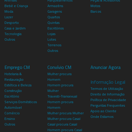
Animais
Parqueamentos
Peças & Acessórios
Bebé e Criança
Armazéns
Motos
Moda
Garagens
Barcos
Lazer
Quartos
Desporto
Quintas
Casa e Jardim
Escritórios
Tecnologia
Lojas
Outros
Lotes
Terrenos
Outros
Emprego CM
Convívio CM
Anunciar Agora
Hotelaria &
Mulher procura
Restauração
Homem
Informação Legal
Estética e Beleza
Homem procura
Termos de Utilização
Construção
Mulher
Direito de Informação
Escritório
Travesti-Transexual
Política de Privacidade
Serviços Domésticos
Homem procura
Perguntas Frequentes
Automóvel
Homem
Apoio ao Cliente
Comércio
Mulher procura Mulher
Onde Estamos
Ensino
Mulher procura Casal
Outros
Casal procura Casal
Homem procura Casal