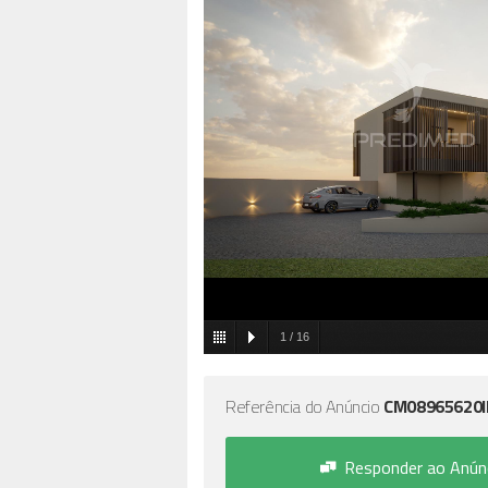
1
/
16
Referência do Anúncio
CM08965620
Responder ao Anún