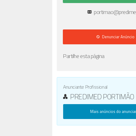
portimao@predime
Denunciar Anúncio
Partilhe esta página
Anunciante Profissional
PREDIMED PORTIMÃO
Mais anúncios do anuncia