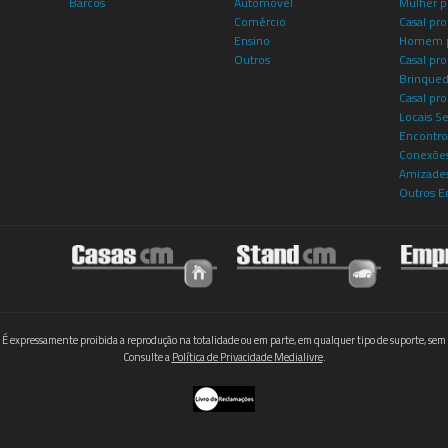
Barcos
Automóvel
Mulher p
Comércio
Casal pro
Ensino
Homem p
Outros
Casal p
Brinqued
Casal pr
Locais S
Encontro
Conexões
Amizade
Outros E
 É expressamente proibida a reprodução na totalidade ou em parte, em qualquer tipo de suporte, sem 
Consulte a
Política de Privacidade Medialivre
.