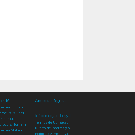
io CM
Anunciar Agora
procura Homem
rocura Mulher
Informação Legal
Transexual
Termos de Utilização
procura Homem
Direito de Informação
rocura Mulher
Política de Privacidade