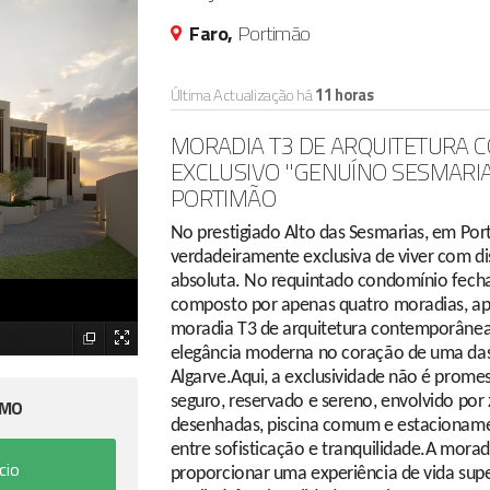
Faro,
Portimão
Última Actualização há
11 horas
MORADIA T3 DE ARQUITETURA
EXCLUSIVO "GENUÍNO SESMARIAS
PORTIMÃO
No prestigiado Alto das Sesmarias, em Po
verdadeiramente exclusiva de viver com di
absoluta. No requintado condomínio fecha
composto por apenas quatro moradias, apr
moradia T3 de arquitetura contemporâne
elegância moderna no coração de uma das
Algarve.Aqui, a exclusividade não é prom
seguro, reservado e sereno, envolvido po
IMO
desenhadas, piscina comum e estacionament
entre sofisticação e tranquilidade.A morad
cio
proporcionar uma experiência de vida sup