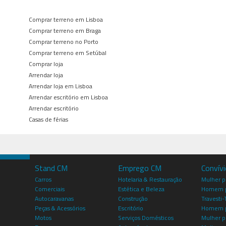
Comprar terreno em Lisboa
Comprar terreno em Braga
Comprar terreno no Porto
Comprar terreno em Setúbal
Comprar loja
Arrendar loja
Arrendar loja em Lisboa
Arrendar escritório em Lisboa
Arrendar escritório
Casas de férias
Stand CM
Emprego CM
Convív
Carros
Hotelaria & Restauração
Mulher 
Comerciais
Estética e Beleza
Homem p
Autocaravanas
Construção
Travesti-
Peças & Acessórios
Escritório
Homem 
Motos
Serviços Domésticos
Mulher p