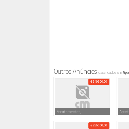
Outros Anúncios
classificados em
Apa
€ 349900,00
Apartamentos,
Apar
€ 256000,00