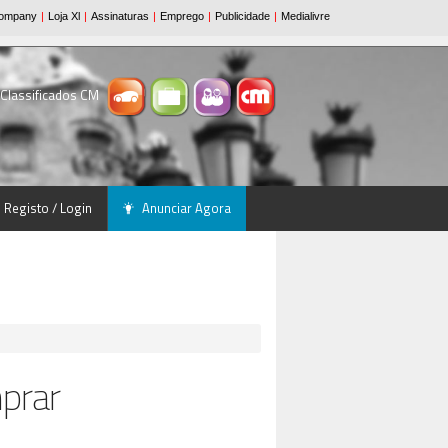
 Classificados CM
Registo / Login
Anunciar Agora
prar