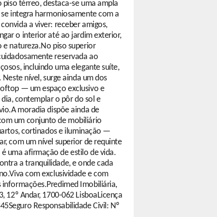
No piso térreo, destaca-se uma ampla
ue se integra harmoniosamente com a
convida a viver: receber amigos,
ar o interior até ao jardim exterior,
o e natureza.No piso superior
 cuidadosamente reservada ao
çosos, incluindo uma elegante suíte,
. Neste nível, surge ainda um dos
ooftop — um espaço exclusivo e
o dia, contemplar o pôr do sol e
rvio.A moradia dispõe ainda de
com um conjunto de mobiliário
uartos, cortinados e iluminação —
ar, com um nível superior de requinte
é uma afirmação de estilo de vida.
tra a tranquilidade, e onde cada
ano.Viva com exclusividade e com
 informações.Predimed Imobiliária,
43, 12º Andar, 1700-062 LisboaLicença
45Seguro Responsabilidade Civil: Nº