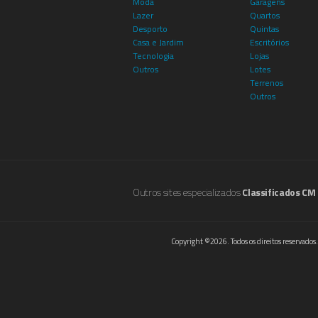
Moda
Garagens
Lazer
Quartos
Desporto
Quintas
Casa e Jardim
Escritórios
Tecnologia
Lojas
Outros
Lotes
Terrenos
Outros
Outros sites especializados
Classificados CM
Copyright ©2026. Todos os direitos reservados.