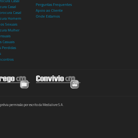
rocura Casal
Perguntas Frequentes
cura Casal
Apoio ao Cliente
rocura Casal
Onde Estamos
rocura Homem
os Sexuais
ocura Mulher
ensuais
s Casuais
 Perdidas
s
ncontros
prévia permissão por escrito da Medialivre S.A.