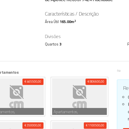
Características / Descrição
2
Área Útil
165.00m
Divisões
Quartos
3
Pub
rtamentos
€ 465500,00
€ 806600,00
Reg
tamentos,
Apartamentos,
€ 350000,00
€ 1100500,00