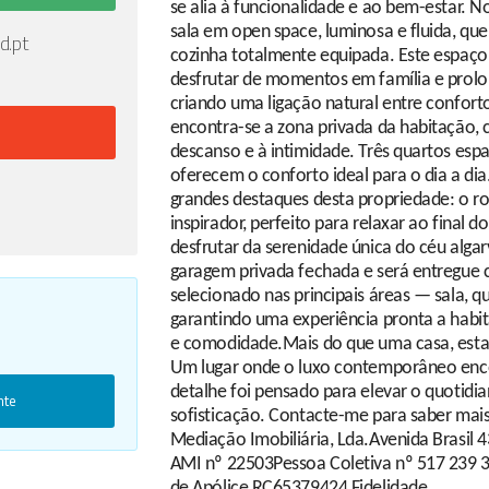
se alia à funcionalidade e ao bem-estar. 
sala em open space, luminosa e fluida, q
d.pt
cozinha totalmente equipada. Este espaço 
desfrutar de momentos em família e prolong
criando uma ligação natural entre confort
encontra-se a zona privada da habitação,
descanso e à intimidade. Três quartos espa
oferecem o conforto ideal para o dia a dia
grandes destaques desta propriedade: o r
inspirador, perfeito para relaxar ao final d
desfrutar da serenidade única do céu alga
garagem privada fechada e será entregue 
selecionado nas principais áreas — sala, q
garantindo uma experiência pronta a habit
e comodidade.Mais do que uma casa, esta 
Um lugar onde o luxo contemporâneo encon
detalhe foi pensado para elevar o quotidi
nte
sofisticação. Contacte-me para saber mais
Mediação Imobiliária, Lda.Avenida Brasil 
AMI nº 22503Pessoa Coletiva nº 517 239 3
de Apólice RC65379424 Fidelidade