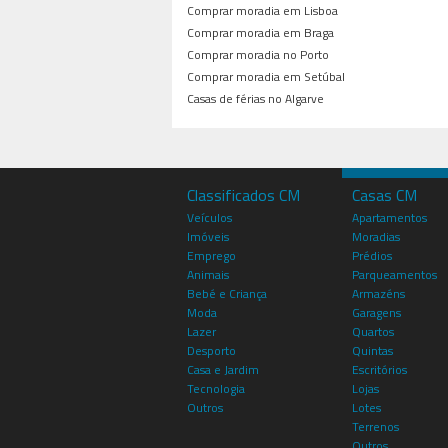
Comprar moradia em Lisboa
Comprar moradia em Braga
Comprar moradia no Porto
Comprar moradia em Setúbal
Casas de férias no Algarve
Classificados CM
Casas CM
Veículos
Apartamentos
Imóveis
Moradias
Emprego
Prédios
Animais
Parqueamentos
Bebé e Criança
Armazéns
Moda
Garagens
Lazer
Quartos
Desporto
Quintas
Casa e Jardim
Escritórios
Tecnologia
Lojas
Outros
Lotes
Terrenos
Outros