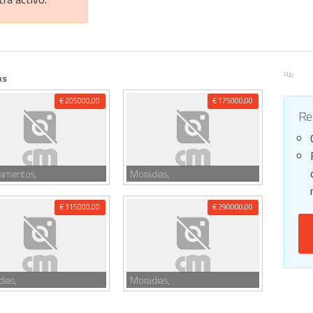
Pub
as
€ 205000,00
€ 175000,00
Reg
tamentos,
Moradias,
€ 315000,00
€ 290000,00
ias,
Moradias,