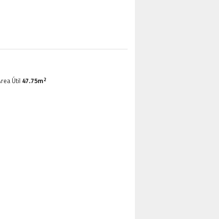
2
rea Útil
47.75m