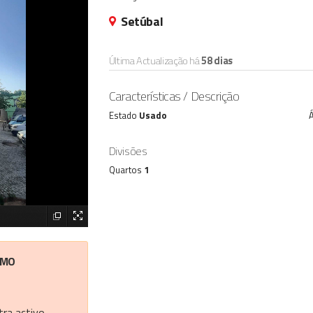
Setúbal
Última Actualização há
58 dias
Características / Descrição
Estado
Usado
Á
Divisões
Quartos
1
IMO
ra activo.