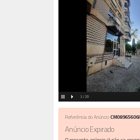
1
/
20
Referência do Anúncio
CM08965606
Anúncio Expirado
O presente anúncio já não se encont