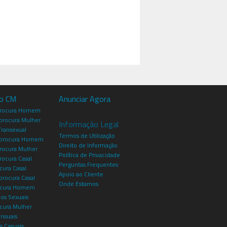
io CM
Anunciar Agora
procura Homem
rocura Mulher
Informação Legal
Transexual
Termos de Utilização
procura Homem
Direito de Informação
rocura Mulher
Política de Privacidade
rocura Casal
Perguntas Frequentes
cura Casal
Apoio ao Cliente
rocura Casal
Onde Estamos
rocura Homem
os Sexuais
ocura Mulher
ensuais
s Casuais