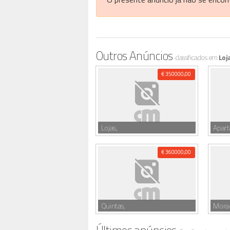
Outros Anúncios
classificados em
Loj
€ 350000,00
Lojas,
Apar
€ 360000,00
Quintas,
Morad