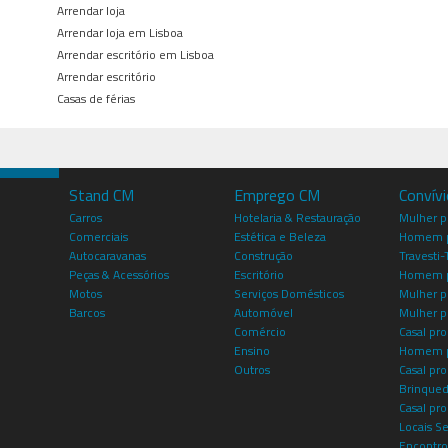
Arrendar loja
Arrendar loja em Lisboa
Arrendar escritório em Lisboa
Arrendar escritório
Casas de férias
Stand CM
Emprego CM
Convív
Carros
Hotelaria & Restauração
Mulher 
Comerciais
Estética e Beleza
Homem p
Autocaravanas
Construção
Travesti-
Peças & Acessórios
Escritório
Homem 
Motos
Serviços Domésticos
Mulher p
Barcos
Automóvel
Mulher p
Comércio
Casal pro
Ensino
Homem p
Outros
Casal p
Brinqued
Casal pr
Locais S
Encontro