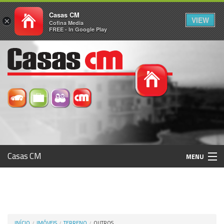
Casas CM
VIEW
×
Cofina Media
FREE - In Google Play
Casas CM
MENU
Histórico
Registo / Login
INÍCIO
IMÓVEIS
TERRENO
OUTROS