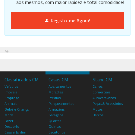
aos mesmos, com maior rapidez e total comodidade!
Registo-me Agora!
Pub
Classificados CM
Casas CM
Stand CM
Veículos
Apartamentos
Carros
Imóveis
Moradias
Comerciais
Emprego
Prédios
Autocaravanas
Animais
Parqueamentos
Peças & Acessórios
Bebé e Criança
Armazéns
Motos
Moda
Garagens
Barcos
Lazer
Quartos
Desporto
Quintas
Casa e Jardim
Escritórios