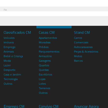
Pub
Classificados CM
Casas CM
Stand CM
Veículos
Apartamentos
Carros
Imóveis
Moradias
Comerciais
Emprego
Prédios
Autocaravanas
Animais
Parqueamentos
Peças & Acessórios
Bebé e Criança
Armazéns
Motos
Moda
Garagens
Barcos
Lazer
Quartos
Desporto
Quintas
Casa e Jardim
Escritórios
Tecnologia
Lojas
Outros
Lotes
Terrenos
Outros
Emprego CM
Convívio CM
Anunciar Agora