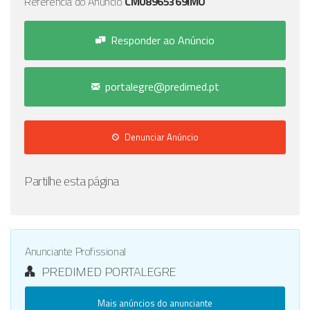
Referência do Anúncio
CM08965369IMO
Responder ao Anúncio
portalegre@predimed.pt
Denunciar Anúncio
Partilhe esta página
Anunciante Profissional
PREDIMED PORTALEGRE
Mais anúncios do anunciante