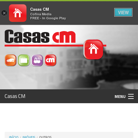
Casas CM
VIEW
×
Cofina Media
FREE - In Google Play
Casas CM
MENU
Histórico
Registo / Login
INÍCIO
IMÓVEIS
OUTROS