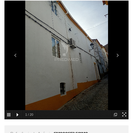
1
/
20