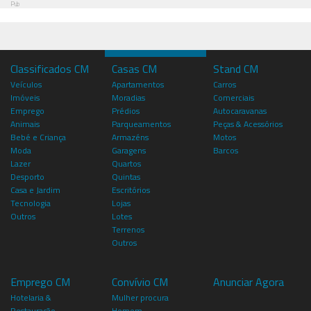
Pub
Classificados CM
Casas CM
Stand CM
Veículos
Apartamentos
Carros
Imóveis
Moradias
Comerciais
Emprego
Prédios
Autocaravanas
Animais
Parqueamentos
Peças & Acessórios
Bebé e Criança
Armazéns
Motos
Moda
Garagens
Barcos
Lazer
Quartos
Desporto
Quintas
Casa e Jardim
Escritórios
Tecnologia
Lojas
Outros
Lotes
Terrenos
Outros
Emprego CM
Convívio CM
Anunciar Agora
Hotelaria &
Mulher procura
Restauração
Homem