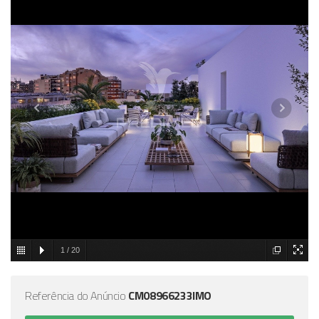
1
/
20
Referência do Anúncio
CM08966233IMO