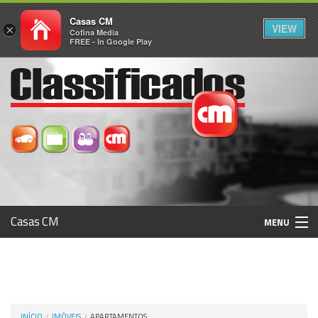
Casas CM
VIEW
×
Cofina Media
FREE - In Google Play
Casas CM
MENU
Histórico
Registo / Login
INÍCIO
IMÓVEIS
APARTAMENTOS