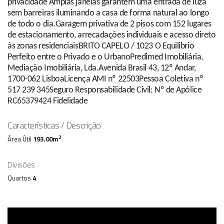
privacidade Amplas janelas garantem uma entrada de luza
sem barreiras iluminando a casa de forma natural ao longo
de todo o dia.Garagem privativa de 2 pisos com 152 lugares
de estacionamento, arrecadações individuais e acesso direto
às zonas residenciaisBRITO CAPELO / 1023 O Equilibrio
Perfeito entre o Privado e o UrbanoPredimed Imobiliária,
Mediação Imobiliária, Lda.Avenida Brasil 43, 12º Andar,
1700-062 LisboaLicença AMI nº 22503Pessoa Coletiva nº
517 239 345Seguro Responsabilidade Civil: Nº de Apólice
RC65379424 Fidelidade
Características / Descrição
2
Área Útil
193.00m
Divisões
Quartos
4