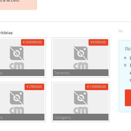
Pub
ritórios
€ 2500000,00
€ 65000,00
Reg
s,
Terrenos,
€ 23000,00
€ 1290000,00
s,
Garagens,