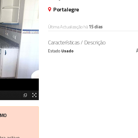
Portalegre
Última Actualização há
15 dias
Características / Descrição
Estado
Usado
Á
IMO
ra activo.