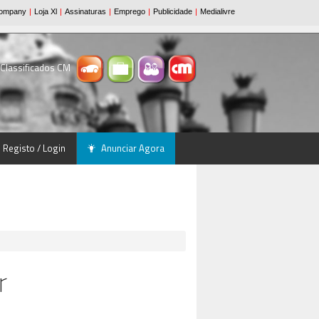
 Classificados CM
Registo / Login
Anunciar Agora
r