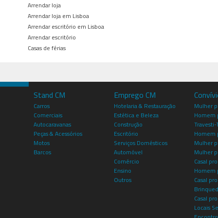
Arrendar loja
Arrendar loja em Lisboa
Arrendar escritório em Lisboa
Arrendar escritório
Casas de férias
Stand CM
Emprego CM
Convív
Carros
Hotelaria & Restauração
Mulher 
Comerciais
Estética e Beleza
Homem p
Autocaravanas
Construção
Travesti-
Peças & Acessórios
Escritório
Homem 
Motos
Serviços Domésticos
Mulher p
Barcos
Automóvel
Mulher p
Comércio
Casal pro
Ensino
Homem p
Outros
Casal p
Brinqued
Casal pr
Locais S
Encontro