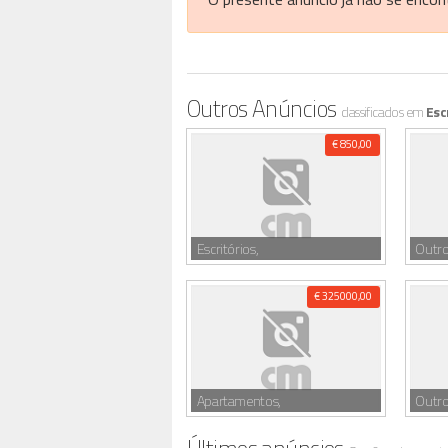
Outros Anúncios
classificados em
Esc
€ 850,00
Escritórios,
Outro
€ 325000,00
Apartamentos,
Outro