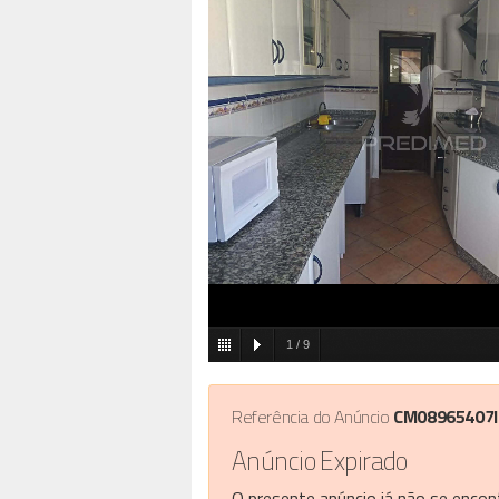
1
/
9
Referência do Anúncio
CM08965407
Anúncio Expirado
O presente anúncio já não se encont