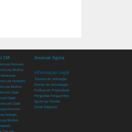
io CM
Anunciar Agora
procura Homem
rocura Mulher
Informação Legal
Transexual
Termos de Utilização
procura Homem
Direito de Informação
rocura Mulher
Política de Privacidade
rocura Casal
Perguntas Frequentes
cura Casal
Apoio ao Cliente
rocura Casal
Onde Estamos
rocura Homem
os Sexuais
ocura Mulher
ensuais
s Casuais