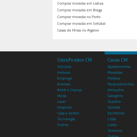
Comprar moradia em Lisboa
Comprar moradia em Braga
Comprar moradia no Porto
Comprar moradia em Setúbal
Casas de férias no Algarve
Classificados CM
Casas CM
Veículos
Apartamentos
Imóveis
Moradias
Emprego
Prédios
Animais
Parqueamentos
Bebé e Criança
Armazéns
Moda
Garagens
Lazer
Quartos
Desporto
Quintas
Casa e Jardim
Escritórios
Tecnologia
Lojas
Outros
Lotes
Terrenos
Outros