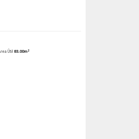
2
rea Útil
83.00m