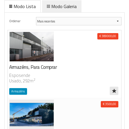
Modo Lista
Modo Galeria
Anunciar Agora
Ordenar
€ 380000,00
Armazéns, Para Comprar
Esposende
2
Usado, 292m
Armazéns
€ 3500,00