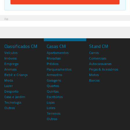
Pub
Classificados CM
Casas CM
Stand CM
Veículos
Apartamentos
Carros
Imóveis
Moradias
Comerciais
Emprego
Prédios
Autocaravanas
Animais
Parqueamentos
Peças & Acessórios
Bebé e Criança
Armazéns
Motos
Moda
Garagens
Barcos
Lazer
Quartos
Desporto
Quintas
Casa e Jardim
Escritórios
Tecnologia
Lojas
Outros
Lotes
Terrenos
Outros