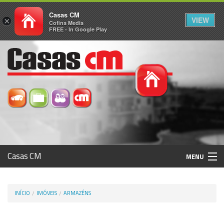
Casas CM
VIEW
×
Cofina Media
FREE - In Google Play
Casas CM
MENU
Histórico
INÍCIO
IMÓVEIS
ARMAZÉNS
Registo / Login